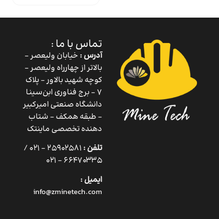
تماس با ما :
آدرس :
خیابان ولیعصر –
بالاتر از چهارراه ولیعصر –
کوچه شهید بالاور – پلاک
۷ – برج فناوری ابن‌سینا
دانشگاه صنعتی امیرکبیر
– طبقه همکف – شتاب
دهنده تخصصی ماینتک
تلفن :
25902581 – 021 /
66470335 – 021
ایمیل :
info@zminetech.com