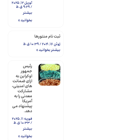
آوریل 12, 2025
9:29 ق.ظ
بیشتر
بخوانید »
ثبت نام منتورها
ژوئن 16, 2021
10:39 ق.ظ
بیشتر بخوانید »
رئیس
جمهور
اوکراین به
ازای ضمانت
های امنیتی،
مشارکت
معدنی را به
آمریکا
پیشنهاد می
دهد.
فوریه 11, 2025
10:33 ق.ظ
بیشتر
بخوانید »