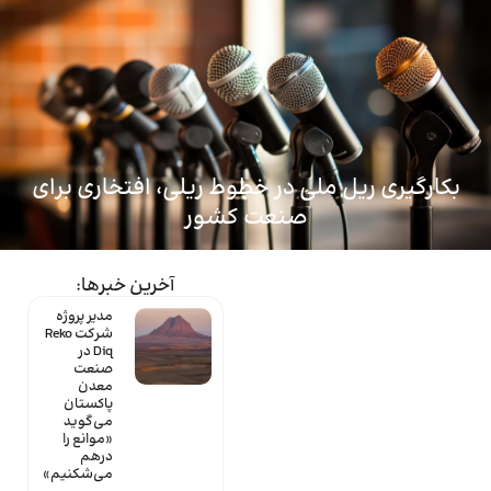
ماینتک
بکارگیری ریل ملی در خطوط ریلی، افتخاری برای
صنعت کشور
آخرین خبرها:
مدیر پروژه
شرکت Reko
Diq در
صنعت
معدن
پاکستان
می‌گوید
«موانع را
درهم
می‌شکنیم»