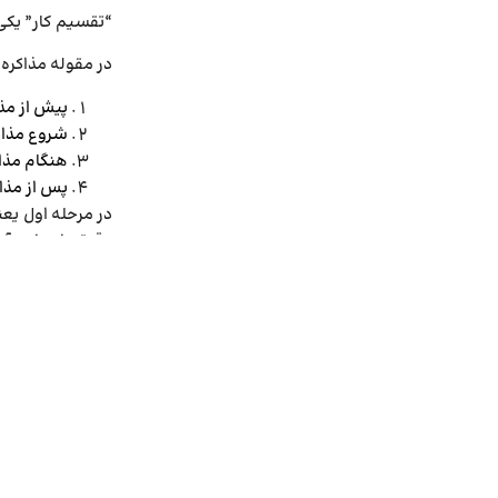
“تقسیم کار” یکی
در مقوله مذاکره، ما 4 مرحله مختلف را در پیش رو داریم که هر مرحله وظایف خاص خود را می‌­طلبد. این 
پیش از مذ
شروع مذاک
هنگام مذا
پس از مذا
در مرحله اول یعن
دقیقه ابتدایی آ
قرار می‌­گیرند.
#ماینتک #شتاب
#شتاب_دهنده_ح
تماس با ما :