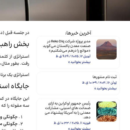
آخرین خبرها:
در جلسه قبل (دو
مدیر پروژه شرکت Reko Diq در
بخش راهبرد
صنعت معدن پاکستان می‌گوید
«موانع را درهم می‌شکنیم»
آوریل 12, 2025
9:29 ق.ظ
بیشتر بخوانید »
رفت. بطور مثال، 
استراتژی یک بر
ثبت نام منتورها
ژوئن 16, 2021
10:39 ق.ظ
جایگاه است
بیشتر بخوانید »
این جایگاه در کس
رئیس جمهور اوکراین به ازای
سه مقوله را که 
ضمانت های امنیتی، مشارکت
معدنی را به آمریکا پیشنهاد می
چگونگی ورو
دهد.
چگونگی معر
فوریه 11, 2025
10:33 ق.ظ
بیشتر بخوانید »