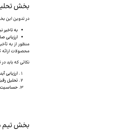
بخش تحلیل
در تدوین این بخش
به تاخیر نی
ارزیابی صا
منظور از به تأخی
محصولات ارائه ک
نکاتی که باید در ت
ارزیابی آین
تحلیل رقب
حساسیت­‌ه
بخش تیم م