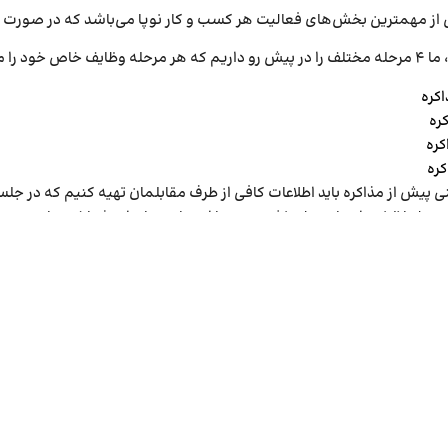
 از مهم­ترین بخش‌­های فعالیت هر کسب و کار نوپا می­‌باشد که در ص
چهار مرحله عبارتند از:
اکره
ره
کره
کره
ی پیش از مذاکره باید اطلاعات کافی از طرف مقابلمان تهیه کنیم که در ج
ن به لحاظ نوع ادبیات، طرز نشستن و یا ایستادن ما برای شناخت ما و مج
_دهنده #شتابدهنده #شتابدهنده_معدن #شتاب_دهنده_معدن
وزه_معدن_و_صنایع_معدنی #شتابدهنده_حوزه_معدن_و_صنایع_مع