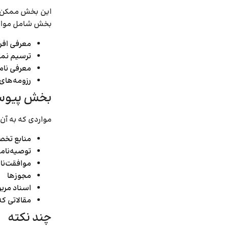
این بخش ممکن اس
بخش شامل موارد 
معرفی افر
ترسیم نمو
معرفی نا
رزومه‌­ها
بخش پیوست
مواردی که به آن
منابع تخ
توصیه­‌نامه
موافقت‌­نام
مجوزها
اسناد مربو
مقالاتی که
چند نکته