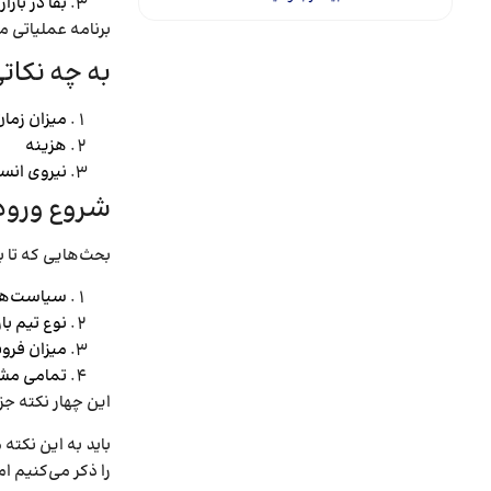
بقا در بازار
برنامه عملیاتی م
به چه نکاتی
میزان زمان
هزینه
نیروی انس
شروع ورود به
بحث­‌هایی که تا ب
سیاست­‌ها 
نوع تیم باز
میزان فروش
تمامی مشکل
این چهار نکته ج
را ذکر می­‌کنیم 