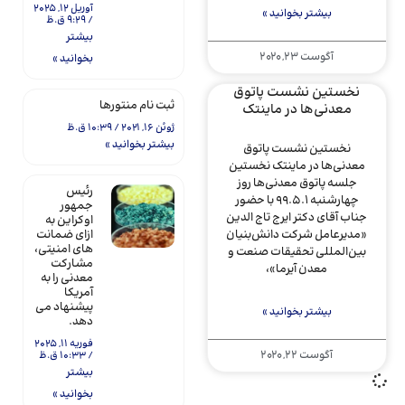
آوریل 12, 2025
بیشتر بخوانید »
9:29 ق.ظ
بیشتر
آگوست 23, 2020
بخوانید »
نخستین نشست پاتوق
ثبت نام منتورها
معدنی‌ها در ماینتک
ژوئن 16, 2021
10:39 ق.ظ
بیشتر بخوانید »
نخستین نشست پاتوق
معدنی‌ها در ماینتک نخستین
جلسه پاتوق معدنی‌ها روز
رئیس
چهارشنبه 99.5.1 با حضور
جمهور
جناب آقای دکتر ایرج تاج الدین
اوکراین به
«مدیرعامل شرکت دانش‌بنیان
ازای ضمانت
های امنیتی،
بین‌المللی تحقیقات صنعت و
مشارکت
معدن آیرما»،
معدنی را به
آمریکا
پیشنهاد می
بیشتر بخوانید »
دهد.
فوریه 11, 2025
آگوست 22, 2020
10:33 ق.ظ
بیشتر
بخوانید »