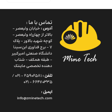
تماس با ما :
آدرس :
خیابان ولیعصر –
بالاتر از چهارراه ولیعصر –
کوچه شهید بالاور – پلاک
۷ – برج فناوری ابن‌سینا
دانشگاه صنعتی امیرکبیر
– طبقه همکف – شتاب
دهنده تخصصی ماینتک
تلفن :
25902581 – 021 /
66470335 – 021
ایمیل :
info@zminetech.com