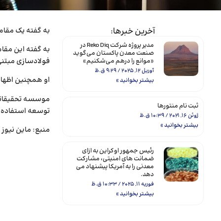
آخرین خبرها:
به گفته یک مقام
مدیر پروژه شرکت Reko Diq در
به گفته این مقا
صنعت معدن پاکستان می‌گوید
فولادسازی مبتنی
«موانع را درهم می‌شکنیم»
آوریل 12, 2025
9:29 ق.ظ
او همچنین اظهار کر
بیشتر بخوانید »
ثبت نام منتورها
توسعه استفاده از
ژوئن 16, 2021
10:39 ق.ظ
بیشتر بخوانید »
منبع: ماین نیوز
رئیس جمهور اوکراین به ازای
ضمانت های امنیتی، مشارکت
معدنی را به آمریکا پیشنهاد می
دهد.
فوریه 11, 2025
10:33 ق.ظ
بیشتر بخوانید »