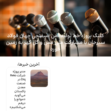
ماینتک
کلنگ پروژه خط تولید آهن اسفنجی جهان فولاد
سیرجان با مشارکت ملی مس و گل گهر به زمین
خورد
آخرین خبرها:
مدیر پروژه
شرکت Reko
Diq در
صنعت
معدن
پاکستان
می‌گوید
«موانع را
درهم
می‌شکنیم»