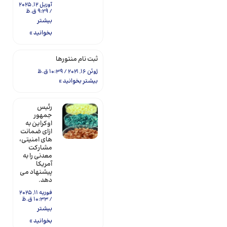
آوریل 12, 2025
9:29 ق.ظ
بیشتر
بخوانید »
ثبت نام منتورها
ژوئن 16, 2021
10:39 ق.ظ
بیشتر بخوانید »
رئیس
جمهور
اوکراین به
ازای ضمانت
های امنیتی،
مشارکت
معدنی را به
آمریکا
پیشنهاد می
دهد.
فوریه 11, 2025
10:33 ق.ظ
بیشتر
بخوانید »