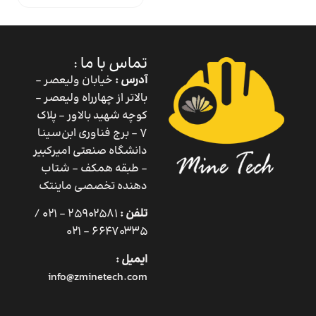
تماس با ما :
آدرس :
خیابان ولیعصر –
بالاتر از چهارراه ولیعصر –
کوچه شهید بالاور – پلاک
۷ – برج فناوری ابن‌سینا
دانشگاه صنعتی امیرکبیر
– طبقه همکف – شتاب
دهنده تخصصی ماینتک
تلفن :
25902581 – 021 /
66470335 – 021
ایمیل :
info@zminetech.com