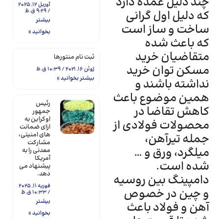
چند دلیل عمده دارد
آوریل 12, 2025
9:29 ق.ظ
که دلیل اول گرانی
بیشتر
ساخت و ساز است
بخوانید »
که باعث شده
متقاضیان خرید
ثبت نام منتورها
مسکن توان خرید
ژوئن 16, 2021
10:39 ق.ظ
بیشتر بخوانید »
نداشته باشند و
همین موضوع باعث
رئیس
کاهش تقاضا در
جمهور
اوکراین به
محصولات فولادی از
ازای ضمانت
های امنیتی،
جمله تیرآهن،
مشارکت
میلگرد، ورق و …
معدنی را به
آمریکا
شده است.
پیشنهاد می
دهد.
دامپینگ بین روسیه
فوریه 11, 2025
و چین در خصوص
10:33 ق.ظ
بیشتر
آهن و فولاد باعث
بخوانید »