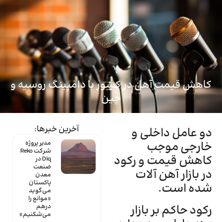
ماینتک
کاهش قیمت آهن در کشور با دامپینگ روسیه و
چین
آخرین خبرها:
دو عامل داخلی و
خارجی موجب
مدیر پروژه
شرکت Reko
کاهش قیمت و رکود
Diq در
صنعت
در بازار آهن آلات
معدن
پاکستان
شده است.
می‌گوید
«موانع را
رکود حاکم بر بازار
درهم
می‌شکنیم»