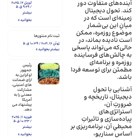
آینده‌های متفاوت دور
آوریل 12, 2025
9:29 ق.ظ
کند. تحول دیجیتال
بیشتر
زمینه‌ای است که در
بخوانید »
میانِ این بی‌شمار
موضوع روزمره، ممکن
ثبت نام منتورها
است نادیده بماند، در
ژوئن 16, 2021
10:39 ق.ظ
حالی‌که می‌تواند پاسخی
بیشتر بخوانید »
به چالش‌های فرساینده
روزمره و برنامه‌ای
رئیس
مطمئن برای توسعه فردا
جمهور
اوکراین به
باشد.
ازای ضمانت
های امنیتی،
آشنایی با تحول
مشارکت
معدنی را به
دیجیتال، تاریخچه و
آمریکا
ضرورتِ آن،
پیشنهاد می
دهد.
استراتژی‌های
پیاده‌سازی و تاثیراتِ
فوریه 11, 2025
10:33 ق.ظ
محیطیِ آن، برنامه‌ریزی بر
بیشتر
اساس سناریو،
بخوانید »