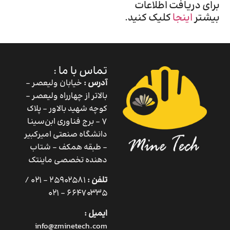
برای دریافت اطلاعات
بیشتر
اینجا
کلیک کنید.
تماس با ما :
آدرس :
خیابان ولیعصر –
بالاتر از چهارراه ولیعصر –
کوچه شهید بالاور – پلاک
۷ – برج فناوری ابن‌سینا
دانشگاه صنعتی امیرکبیر
– طبقه همکف – شتاب
دهنده تخصصی ماینتک
تلفن :
25902581 – 021 /
66470335 – 021
ایمیل :
info@zminetech.com