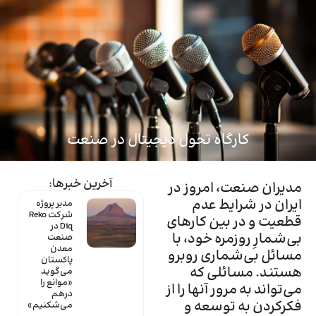
ماینتک
کارگاه تحول دیجیتال در صنعت
آخرین خبرها:
مدیران صنعت، امروز در
ایران در شرایط عدم
مدیر پروژه
شرکت Reko
قطعیت و در بین کارهای
Diq در
بی‌شمارِ روزمره خود، با
صنعت
معدن
مسائل بی‌شماری روبرو
پاکستان
هستند. مسائلی که
می‌گوید
«موانع را
می‌تواند به مرور آنها را از
درهم
فکرکردن به توسعه و
می‌شکنیم»