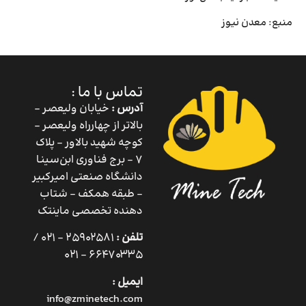
منبع: معدن نیوز
تماس با ما :
آدرس :
خیابان ولیعصر –
بالاتر از چهارراه ولیعصر –
کوچه شهید بالاور – پلاک
۷ – برج فناوری ابن‌سینا
دانشگاه صنعتی امیرکبیر
– طبقه همکف – شتاب
دهنده تخصصی ماینتک
تلفن :
25902581 – 021 /
66470335 – 021
ایمیل :
info@zminetech.com