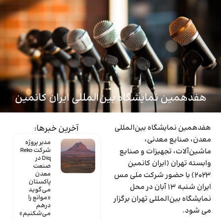
ماینتک
هفدهمین نمایشگاه بین‌المللی ایران کانمین
هفدهمین نمایشگاه بین‌المللی
آخرین خبرها:
معدن، صنایع معدنی،
مدیر پروژه
شرکت Reko
ماشین‌آلات، تجهیزات و صنایع
Diq در
وابسته تهران (ایران کانمین
صنعت
معدن
2023) با حضور شرکت ملی مس
پاکستان
ایران شنبه 13 آبان در محل
می‌گوید
«موانع را
نمایشگاه بین‌المللی تهران برگزار
درهم
می شود.
می‌شکنیم»