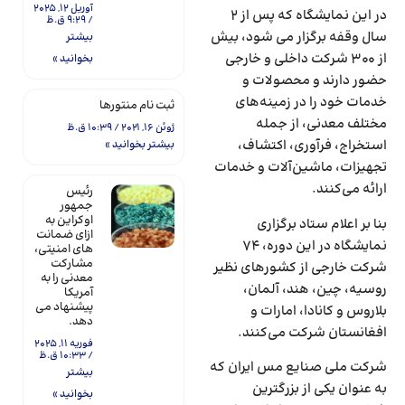
آوریل 12, 2025
در این نمایشگاه که پس از 2
9:29 ق.ظ
سال وقفه برگزار می شود، بیش
بیشتر
از 300 شرکت داخلی و خارجی
بخوانید »
حضور دارند و محصولات و
خدمات خود را در زمینه‌های
ثبت نام منتورها
مختلف معدنی، از جمله
ژوئن 16, 2021
10:39 ق.ظ
استخراج، فرآوری، اکتشاف،
بیشتر بخوانید »
تجهیزات، ماشین‌آلات و خدمات
ارائه می‌کنند.
رئیس
جمهور
اوکراین به
بنا بر اعلام ستاد برگزاری
ازای ضمانت
نمایشگاه در این دوره، 74
های امنیتی،
مشارکت
شرکت خارجی از کشورهای نظیر
معدنی را به
روسیه، چین، هند، آلمان،
آمریکا
پیشنهاد می
بلاروس و کانادا، امارات و
دهد.
افغانستان شرکت می‌‌کنند.
فوریه 11, 2025
10:33 ق.ظ
شرکت ملی صنایع مس ایران که
بیشتر
به عنوان یکی از بزرگترین
بخوانید »