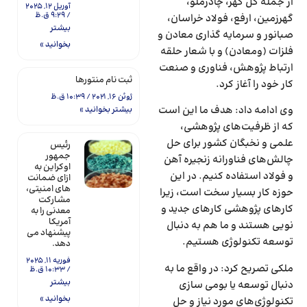
از جمله گل گهر، چادرملو،
آوریل 12, 2025
9:29 ق.ظ
گهرزمین، ارفع، فولاد خراسان،
بیشتر
صبانور و سرمایه گذاری معادن و
بخوانید »
فلزات (ومعادن) و با شعار حلقه
ارتباط پژوهش، فناوری و صنعت
ثبت نام منتورها
کار خود را آغاز کرد.
ژوئن 16, 2021
10:39 ق.ظ
وی ادامه داد: هدف ما این است
بیشتر بخوانید »
که از ظرفیت‌های پژوهشی،
علمی و نخبگان کشور برای حل
رئیس
جمهور
چالش‌های فناورانه زنجیره آهن
اوکراین به
و فولاد استفاده کنیم. در این
ازای ضمانت
های امنیتی،
حوزه کار بسیار سخت است، زیرا
مشارکت
کار‌های پژوهشی کار‌های جدید و
معدنی را به
آمریکا
نویی هستند و ما هم به دنبال
پیشنهاد می
توسعه تکنولوژی هستیم.
دهد.
فوریه 11, 2025
ملکی تصریح کرد: در واقع ما به
10:33 ق.ظ
بیشتر
دنبال توسعه یا بومی سازی
بخوانید »
تکنولوژی‌های مورد نیاز و حل