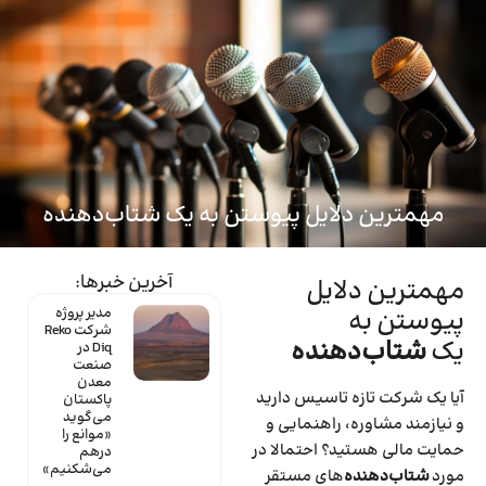
ماینتک
مهمترین دلایل پیوستن به یک شتاب‌دهنده
آخرین خبرها:
مهمترین دلایل
پیوستن به
مدیر پروژه
شرکت Reko
یک
شتاب‌دهنده
Diq در
صنعت
معدن
آیا یک شرکت تازه تاسیس دارید
پاکستان
می‌گوید
و نیازمند مشاوره، راهنمایی و
«موانع را
حمایت مالی هستید؟ احتمالا در
درهم
می‌شکنیم»
مورد
شتاب‌دهنده
‌های مستقر