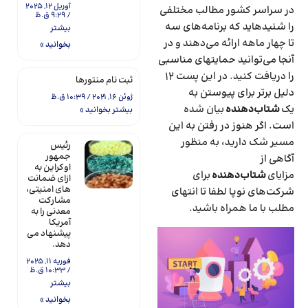
آوریل 12, 2025
در سراسر کشور مطالب مختلفی
9:29 ق.ظ
را شنیده­اید که برنامه‌های سه
بیشتر
تا چهار ماهه ارائه می‌دهند و در
بخوانید »
آنجا می‌توانید حمایت­های مناسبی
را دریافت کنید. در این پست ۱۲
ثبت نام منتورها
دلیل برتر برای پیوستن به
ژوئن 16, 2021
10:39 ق.ظ
یک
شتاب‌دهنده
بیان شده
بیشتر بخوانید »
است. اگر هنوز در رفتن به این
مسیر شک دارید، به منظور
رئیس
جمهور
آگاهی از
اوکراین به
مزایای
شتاب‌دهنده
برای
ازای ضمانت
های امنیتی،
شرکت‌های نوپا لطفا تا انتهای
مشارکت
مطلب با ما همراه باشید.
معدنی را به
آمریکا
پیشنهاد می
دهد.
فوریه 11, 2025
10:33 ق.ظ
بیشتر
بخوانید »