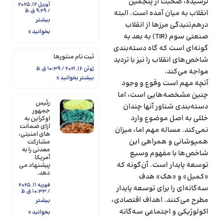
نرسیده، صحبت از پنجمین
آوریل 12, 2025
9:29 ق.ظ
انقلاب به میان آمده است. البته
بیشتر
درهم‌تنیدگی مرزها از انقلاب
بخوانید »
صنعتی سوم (TIR) به بعد به
گونه‌‌‌ای است که گاه دسته‌‌‌بندی
ثبت نام منتورها
شاخص‌‌‌های انقلاب را نیز با تردید
ژوئن 16, 2021
10:39 ق.ظ
مواجه می‌کند.
بیشتر بخوانید »
آنچه مهم است وقوع و وجود
چنین مشخصه‌‌‌هایی است، اما
رئیس
دسته‌‌‌بندی شناور آنها چندان
جمهور
خللی به اصل موضوع وارد
اوکراین به
ازای ضمانت
نمی‌‌‌کند. مساله مهم اما، میزان
های امنیتی،
همپوشانی و همراهی این
مشارکت
معدنی را به
شاخص‌‌‌ها با مفهوم وسیع
آمریکا
توسعه پایدار است. آن‌گونه که
پیشنهاد می
دهد.
«کمبل» و «هک» هدف
فوریه 11, 2025
سه‌‌‌گانه‌‌‌ای را برای توسعه پایدار
10:33 ق.ظ
مطرح می‌کنند. اهداف اقتصادی،
بیشتر
اکولوژیکی و اجتماعی سه‌‌‌گانه
بخوانید »