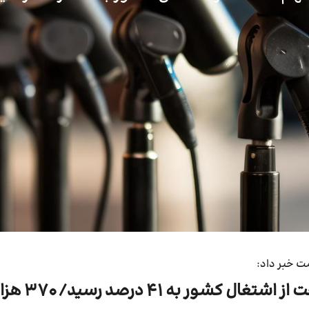
 خبر داد:
به 41 درصد رسید/ 370 هزار شغل جدید ایجاد شده است