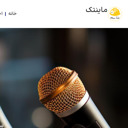
ماینتک
خانه
اخ
سه