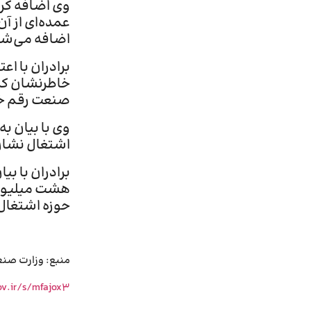
عمده‌ای از آ
اضافه می‌شو
برادران با ا
خاطرنشان کرد
صنعت رقم خ
اشتغال نشان 
حوزه اشتغال،
منبع: وزارت صن
ov.ir/s/mfajox3