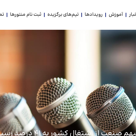
بار
آموزش
رویدادها
تیم‌های برگزیده
ثبت نام منتورها
تم
م صنعت از اشتغال کشور به 41 درصد رسید