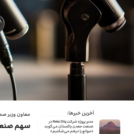
آخرین خبرها:
معاون وزیر صمت
مدیر پروژه شرکت Reko Diq در
سهم صنعت از اشتغال کشور 
صنعت معدن پاکستان می‌گوید
«موانع را درهم می‌شکنیم»