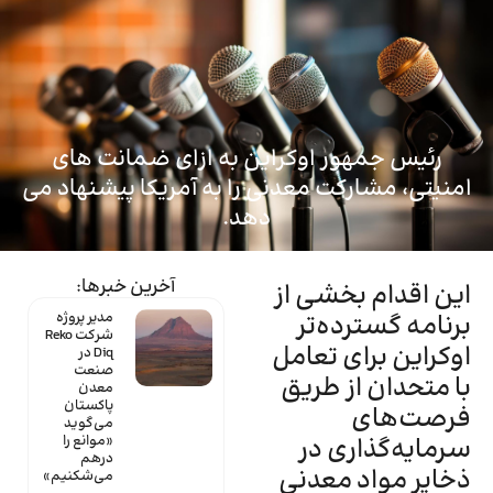
ماینتک
رئیس جمهور اوکراین به ازای ضمانت های
امنیتی، مشارکت معدنی را به آمریکا پیشنهاد می
دهد.
آخرین خبرها:
این اقدام بخشی از
برنامه گسترده‌تر
مدیر پروژه
شرکت Reko
اوکراین برای تعامل
Diq در
صنعت
با متحدان از طریق
معدن
پاکستان
فرصت‌های
می‌گوید
سرمایه‌گذاری در
«موانع را
درهم
ذخایر مواد معدنی
می‌شکنیم»