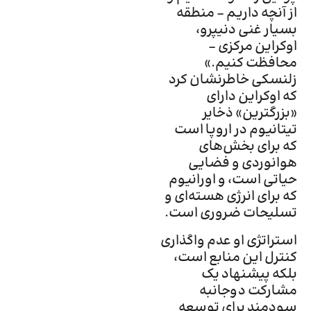
از آنچه داریم – منطقه
بسیار غنی دنیپرو،
اوکراین مرکزی –
محافظت کنیم.»
زلنسکی خاطرنشان کرد
که اوکراین دارای
«بزرگترین» ذخایر
تیتانیوم در اروپا است
که برای بخش‌های
هوانوردی و فضایی
حیاتی است، و اورانیوم
که برای انرژی هسته‌ای و
تسلیحات ضروری است.
استراتژی او عدم واگذاری
کنترل این منابع است،
بلکه پیشنهاد یک
مشارکت دوجانبه
سودمند برای توسعه