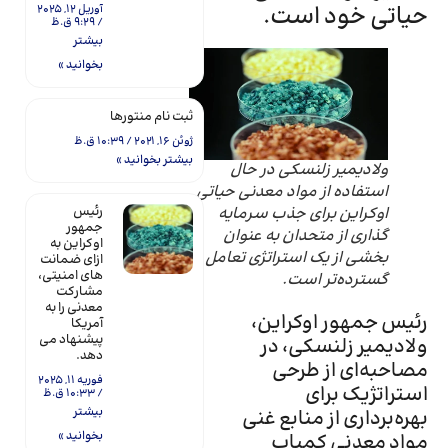
حیاتی خود است.
آوریل 12, 2025
9:29 ق.ظ
بیشتر
بخوانید »
ثبت نام منتورها
ژوئن 16, 2021
10:39 ق.ظ
بیشتر بخوانید »
ولادیمیر زلنسکی در حال
استفاده از مواد معدنی حیاتی
رئیس
اوکراین برای جذب سرمایه
جمهور
گذاری از متحدان به عنوان
اوکراین به
بخشی از یک استراتژی تعامل
ازای ضمانت
های امنیتی،
گسترده‌تر است.
مشارکت
معدنی را به
رئیس جمهور اوکراین،
آمریکا
پیشنهاد می
ولادیمیر زلنسکی، در
دهد.
مصاحبه‌ای از طرحی
فوریه 11, 2025
استراتژیک برای
10:33 ق.ظ
بیشتر
بهره‌برداری از منابع غنی
بخوانید »
مواد معدنی کمیاب