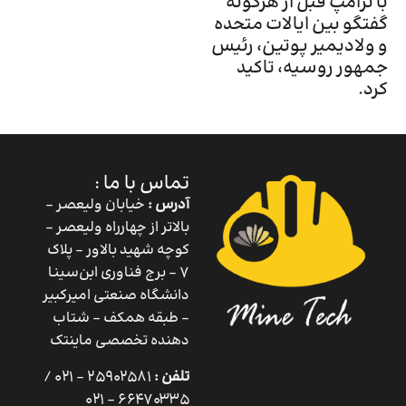
با ترامپ قبل از هرگونه
گفتگو بین ایالات متحده
و ولادیمیر پوتین، رئیس
جمهور روسیه، تاکید
کرد.
تماس با ما :
آدرس :
خیابان ولیعصر –
بالاتر از چهارراه ولیعصر –
کوچه شهید بالاور – پلاک
۷ – برج فناوری ابن‌سینا
دانشگاه صنعتی امیرکبیر
– طبقه همکف – شتاب
دهنده تخصصی ماینتک
تلفن :
25902581 – 021 /
66470335 – 021