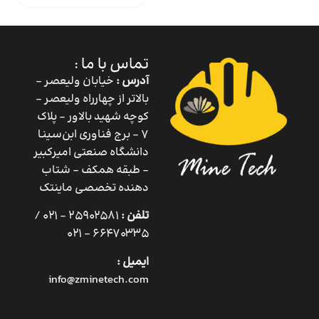
تماس با ما :
آدرس :
خیابان ولیعصر –
بالاتر از چهارراه ولیعصر –
کوچه شهید بالاور – پلاک
۷ – برج فناوری ابن‌سینا
دانشگاه صنعتی امیرکبیر
– طبقه همکف – شتاب
دهنده تخصصی ماینتک
تلفن :
25902581 – 021 /
66470335 – 021
ایمیل :
info@zminetech.com