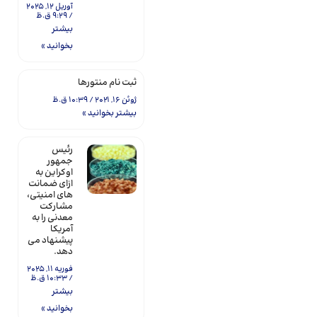
آوریل 12, 2025
9:29 ق.ظ
بیشتر
بخوانید »
ثبت نام منتورها
ژوئن 16, 2021
10:39 ق.ظ
بیشتر بخوانید »
رئیس
جمهور
اوکراین به
ازای ضمانت
های امنیتی،
مشارکت
معدنی را به
آمریکا
پیشنهاد می
دهد.
فوریه 11, 2025
10:33 ق.ظ
بیشتر
بخوانید »