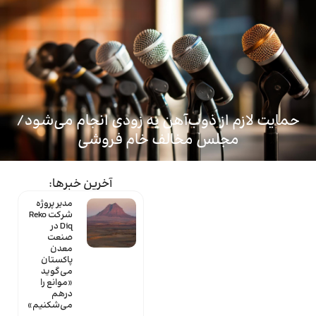
ماینتک
حمایت لازم از ذوب‌آهن به زودی انجام می‌شود/
مجلس مخالف خام فروشی
آخرین خبرها:
مدیر پروژه
شرکت Reko
Diq در
صنعت
معدن
پاکستان
می‌گوید
«موانع را
درهم
می‌شکنیم»