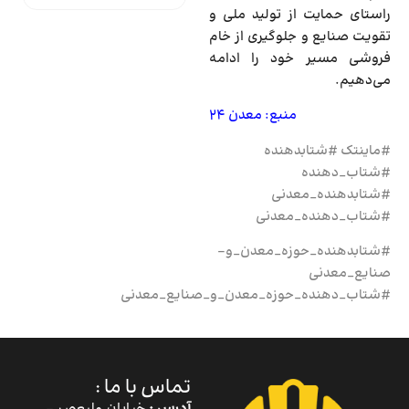
راستای حمایت از تولید ملی و
تقویت صنایع و جلوگیری از خام
فروشی مسیر خود را ادامه
می‌دهیم.
منبع: معدن 24
#ماینتک #شتابدهنده
#شتاب_دهنده
#شتابدهنده_معدنی
#شتاب_دهنده_معدنی
#شتابدهنده_حوزه_معدن_و-
صنایع_معدنی
#شتاب_دهنده_حوزه_معدن_و_صنایع_معدنی
تماس با ما :