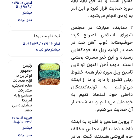
کشور است و به حق باید باید
آوریل 12, 2025
9:29 ق.ظ
مورد حمایت قرار گیرد و این امر
بیشتر
به زودی انجام می‌شود.
بخوانید »
? نماینده مبارکه در مجلس
شورای اسلامی تصریح کرد:
ثبت نام منتورها
خوشبختانه ذوب آهن صد در
ژوئن 16, 2021
10:39 ق.ظ
صد در تولید ریل به خودکفایی
بیشتر بخوانید »
رسیده و این خبر مسرت بخشی
است. ذوب آهن اکنون توانایی
رئیس
جمهور
تأمین ریل مورد نیاز همه خطوط
اوکراین به
ریلی کشور را دارد و ما از اینکه
ازای ضمانت
های امنیتی،
می‌توانیم به تولیدکنندگان
مشارکت
داخلی خود اعتماد کنیم به
معدنی را به
آمریکا
خودمان می‌بالیم و به شدت از
پیشنهاد می
آن حمایت می‌کنیم.
دهد.
فوریه 11, 2025
? پروین صالحی با اشاره به اینکه
10:33 ق.ظ
بیشتر
قاطبه نمایندگان مجلس مخالف
بخوانید »
خام فروشی هستند، گفت: ما در