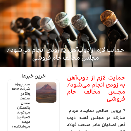
ماینتک
حمایت لازم از ذوب‌آهن به زودی انجام می‌شود/
مجلس مخالف خام فروشی
آخرین خبرها:
حمایت لازم از ذوب‌آهن
به زودی انجام می‌شود/
مدیر پروژه
شرکت Reko
مجلس مخالف خام
Diq در
فروشی
صنعت
معدن
پاکستان
? پروین صالحی نماینده مردم
می‌گوید
«موانع را
مبارکه در مجلس گفت: ذوب
درهم
آهن اصفهان مادر صنعت فولاد
می‌شکنیم»