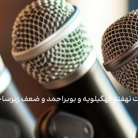
ت نهفته کهگیلویه و بویراحمد و ضعف زیرسا