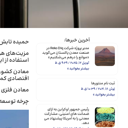
آخرین خبرها:
حمیده تابش ن
مدیر پروژه شرکت Reko Diq در
مزیت‌های هر 
صنعت معدن پاکستان می‌گوید
«موانع را درهم می‌شکنیم»
استفاده از ا
آوریل 12, 2025
9:29 ق.ظ
بیشتر بخوانید »
معادن کشور د
اقتصادی کمت
ثبت نام منتورها
معادن فلزی ا
ژوئن 16, 2021
10:39 ق.ظ
بیشتر بخوانید »
چرخه توسعه م
رئیس جمهور اوکراین به ازای
ضمانت های امنیتی، مشارکت
معدنی را به آمریکا پیشنهاد می
دهد.