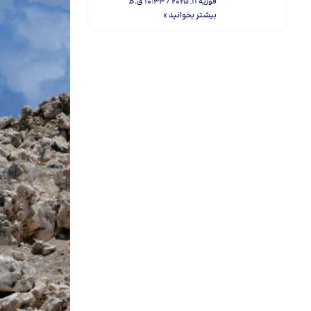
فوریه 11, 2025
10:33 ق.ظ
بیشتر بخوانید »