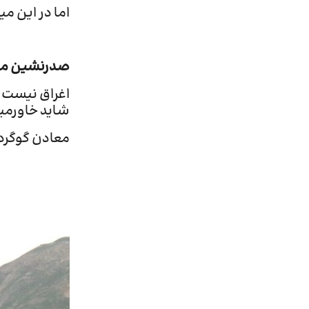
اما در این م
صدرنشین معا
اغراق نیست ک
شاید خاورمیا
معادن گوگرد