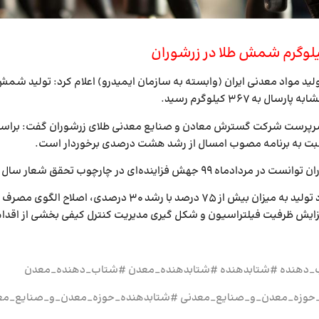
ل به ۳۶۷ کیلوگرم رسید.
رست شرکت گسترش معادن و صنایع معدنی طلای زرشوران گفت: براساس برن
 به برنامه مصوب امسال از رشد هشت درصدی برخوردار است.
اینده‌ای در چارچوب تحقق شعار سال بردارد و به نتایج یاد شده، برسد.
?وی افزود: بهبود تولید به میزان بیش از ۷۵ د
زایش ظرفیت فیلتراسیون و شکل گیری مدیریت کنترل کیفی بخشی از اقد
_دهنده #شتابدهنده #شتابدهنده_معدن #شتاب_دهنده_معدن
وزه_معدن_و_صنایع_معدنی #شتابدهنده_حوزه_معدن_و_صنایع_مع