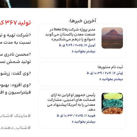
آخرین خبرها:
تولید ۳۶۷ کیلوگرم شمش طلا در زرشوران
مدیر پروژه شرکت Reko Diq در
صنعت معدن پاکستان می‌گوید
«موانع را درهم می‌شکنیم»
نسبت به مدت مشابه پارسا
آوریل 12, 2025
9:29 ق.ظ
بیشتر بخوانید »
?محسن نادری سرپ
تولید شمش نسبت
ثبت نام منتورها
?وی گفت: زرشوران توانست در مردادماه ۹۹ جهش فز
ژوئن 16, 2021
10:39 ق.ظ
بیشتر بخوانید »
فیلتراسیون و اف
رئیس جمهور اوکراین به ازای
ضمانت های امنیتی، مشارکت
معدنی را به آمریکا پیشنهاد می
دهد.
#ماینتک #شتاب
فوریه 11, 2025
10:33 ق.ظ
بیشتر بخوانید »
#شتاب_دهنده_ح