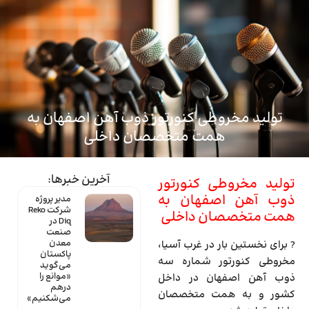
ماینتک
تولید مخروطی کنورتور ذوب آهن اصفهان به
همت متخصصان داخلی
آخرین خبرها:
تولید مخروطی کنورتور
ذوب آهن اصفهان به
مدیر پروژه
شرکت Reko
همت متخصصان داخلی
Diq در
صنعت
معدن
? برای نخستین بار در غرب آسیا،
پاکستان
مخروطی کنورتور شماره سه
می‌گوید
«موانع را
ذوب آهن اصفهان در داخل
درهم
کشور و به همت متخصصان
می‌شکنیم»