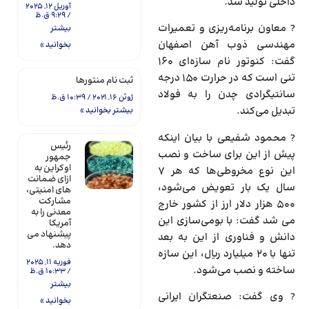
داخلی تولید شد.
آوریل 12, 2025
9:29 ق.ظ
? معاون برنامه‌ریزی و تعمیرات
بیشتر
مهندسی ذوب آهن اصفهان
بخوانید »
گفت: کنوتور نام سازه‌ای ۱۶۰
تنی است که در حرارت ۱۵۰ درجه
ثبت نام منتورها
سانتیگرادی چدن را به فولاد
ژوئن 16, 2021
10:39 ق.ظ
تبدیل می‌کند.
بیشتر بخوانید »
? محمود شفیعی با بیان اینکه
رئیس
پیش از این برای ساخت و نصب
جمهور
اوکراین به
این نوع مخروطی‌ها که هر ۷
ازای ضمانت
سال یک بار تعویض می‌شود،
های امنیتی،
مشارکت
۵۰۰ هزار دلار ارز از کشور خارج
معدنی را به
می شد گفت: با بومی‌سازی این
آمریکا
پیشنهاد می
دانش و فناوری از این به بعد
دهد.
تنها با ۲۰ میلیارد ریال، این سازه
فوریه 11, 2025
ساخته و نصب می‌شود.
10:33 ق.ظ
بیشتر
? وی گفت: صنعتگران ایرانی
بخوانید »