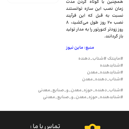
همچنین با کوتاه کردن مدت
زمان نصب این سازه توانستند
نسبت به قبل که این فرآیند
نصب ۲۰ روز طول می‌کشید، ۸
روز زودتر کنورتور را به مدار تولید
باز گردانند.
منبع: ماین نیوز
#ماینتک #شتاب_دهنده
#شتابدهنده
#شتابدهنده_معدن
#شتاب_دهنده_معدن
#شتاب_دهنده_حوزه_معدن_و_صنایع_معدنی
#شتابدهنده_حوزه_معدن_و_صنایع_معدنی
تماس با ما :