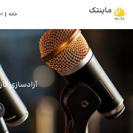
ماینتک
خانه
اخ
آزادسازی گا