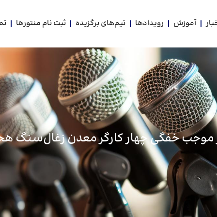
بار
آموزش
رویدادها
تیم‌های برگزیده
ثبت نام منتورها
تم
ز موجب خفگی چهار کارگر معدن زغال‌سنگ هج