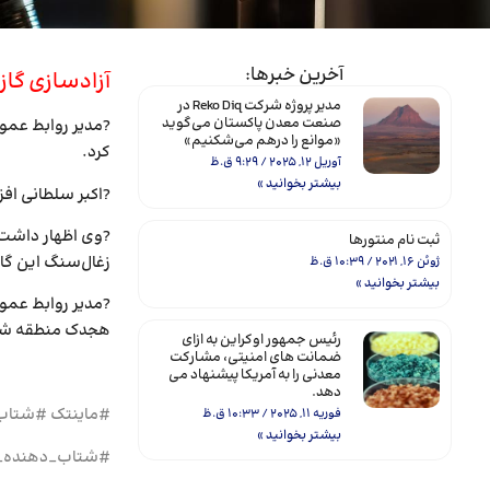
آخرین خبرها:
آزادسازی گا
مدیر پروژه شرکت Reko Diq در
صنعت معدن پاکستان می‌گوید
?مدیر روابط عمو
«موانع را درهم می‌شکنیم»
کرد.
آوریل 12, 2025
9:29 ق.ظ
بیشتر بخوانید »
?اکبر سلطانی افز
ثبت نام منتورها
زغال‌سنگ این گا
ژوئن 16, 2021
10:39 ق.ظ
بیشتر بخوانید »
هجدک منطقه شهرس
رئیس جمهور اوکراین به ازای
ضمانت های امنیتی، مشارکت
معدنی را به آمریکا پیشنهاد می
دهد.
#ماینتک #شتاب
فوریه 11, 2025
10:33 ق.ظ
بیشتر بخوانید »
#شتاب_دهنده_ح