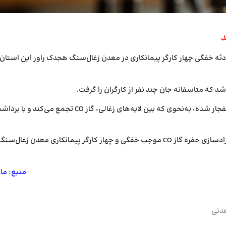
د
ه خفگی چهار کارگر پیمانکاری در معدن زغال‌سنگ هجدک راور این استان 
شد که متاسفانه جان چند نفر از کارگران را گرفت.
?وی اظهار داشت: برداشت از معادن زغال‌سنگ موجب تخلیه حفره گازی نزدیک به سطح و انفجار شده، به‌نحوی که بین لایه‌های زغالی، گاز CO تجمع می‌کند و
?مدیر روابط عمومی شرکت معادن زغال‌سنگ کرمان با اشاره به علت فوت این افراد گفت: آزادسازی حفره گاز CO موجب خفگی و چهار کارگر پیمانکاری معدن زغال‌سن
منبع: ما
دنی